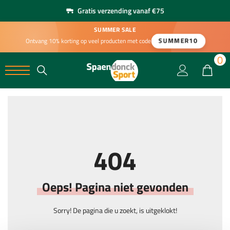
Gratis verzending vanaf €75
SUMMER SALE
SUMMER10
Ontvang 10% korting op veel producten met code
0
0
404
Oeps! Pagina niet gevonden
Sorry! De pagina die u zoekt, is uitgeklokt!