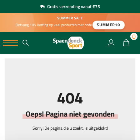
Gratis verzending vanaf €75
SUMMER SALE
SUMMER10
Ontvang 10% korting op veel producten met code
0
0
404
Oeps! Pagina niet gevonden
Sorry! De pagina die u zoekt, is uitgeklokt!