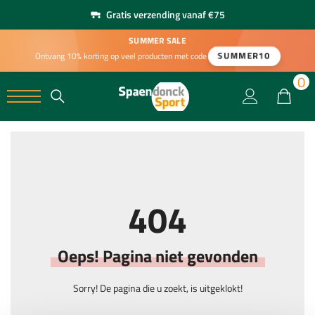
Gratis verzending vanaf €75
SUMMER SALE
SUMMER10
Ontvang 10% korting op veel producten met code
0
0
404
Oeps! Pagina niet gevonden
Sorry! De pagina die u zoekt, is uitgeklokt!