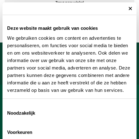
Terug naar winkel
Deze website maakt gebruik van cookies
We gebruiken cookies om content en advertenties te
personaliseren, om functies voor social media te bieden
Meld je aan voor onze nieuwsbrief
en om ons websiteverkeer te analyseren. Ook delen we
informatie over uw gebruik van onze site met onze
Uw e-mailadres
partners voor social media, adverteren en analyse. Deze
Aanmelden
partners kunnen deze gegevens combineren met andere
informatie die u aan ze heeft verstrekt of die ze hebben
verzameld op basis van uw gebruik van hun services.
SHOP
Toestemmingsselectie
INFORMATIE
Noodzakelijk
KLANTENSERVICE
Voorkeuren