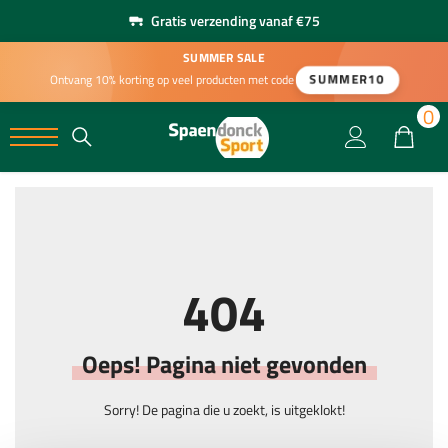
Gratis verzending vanaf €75
SUMMER SALE
SUMMER10
Ontvang 10% korting op veel producten met code
0
0
404
Oeps! Pagina niet gevonden
Sorry! De pagina die u zoekt, is uitgeklokt!