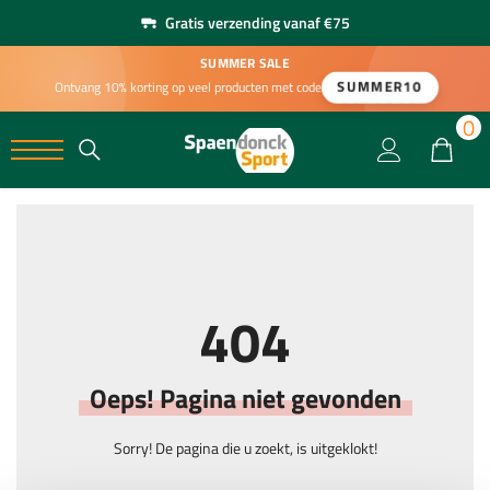
Gratis verzending vanaf €75
SUMMER SALE
SUMMER10
Ontvang 10% korting op veel producten met code
0
0
404
Oeps! Pagina niet gevonden
Sorry! De pagina die u zoekt, is uitgeklokt!