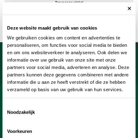
Terug naar winkel
Deze website maakt gebruik van cookies
We gebruiken cookies om content en advertenties te
personaliseren, om functies voor social media te bieden
Meld je aan voor onze nieuwsbrief
en om ons websiteverkeer te analyseren. Ook delen we
informatie over uw gebruik van onze site met onze
Uw e-mailadres
partners voor social media, adverteren en analyse. Deze
Aanmelden
partners kunnen deze gegevens combineren met andere
informatie die u aan ze heeft verstrekt of die ze hebben
verzameld op basis van uw gebruik van hun services.
SHOP
Toestemmingsselectie
INFORMATIE
Noodzakelijk
KLANTENSERVICE
Voorkeuren