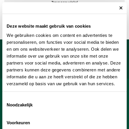
Terug naar winkel
Deze website maakt gebruik van cookies
We gebruiken cookies om content en advertenties te
personaliseren, om functies voor social media te bieden
Meld je aan voor onze nieuwsbrief
en om ons websiteverkeer te analyseren. Ook delen we
informatie over uw gebruik van onze site met onze
Uw e-mailadres
partners voor social media, adverteren en analyse. Deze
Aanmelden
partners kunnen deze gegevens combineren met andere
informatie die u aan ze heeft verstrekt of die ze hebben
verzameld op basis van uw gebruik van hun services.
SHOP
Toestemmingsselectie
INFORMATIE
Noodzakelijk
KLANTENSERVICE
Voorkeuren