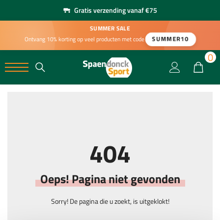
Gratis verzending vanaf €75
SUMMER SALE
SUMMER10
Ontvang 10% korting op veel producten met code
0
0
404
Oeps! Pagina niet gevonden
Sorry! De pagina die u zoekt, is uitgeklokt!