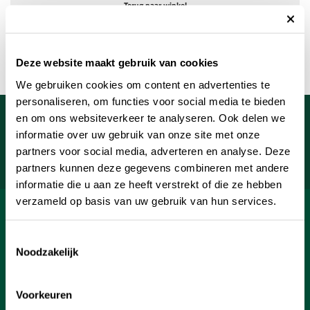
Terug naar winkel
Deze website maakt gebruik van cookies
We gebruiken cookies om content en advertenties te
personaliseren, om functies voor social media te bieden
Meld je aan voor onze nieuwsbrief
en om ons websiteverkeer te analyseren. Ook delen we
informatie over uw gebruik van onze site met onze
Uw e-mailadres
partners voor social media, adverteren en analyse. Deze
Aanmelden
partners kunnen deze gegevens combineren met andere
informatie die u aan ze heeft verstrekt of die ze hebben
verzameld op basis van uw gebruik van hun services.
SHOP
Toestemmingsselectie
INFORMATIE
Noodzakelijk
KLANTENSERVICE
Voorkeuren