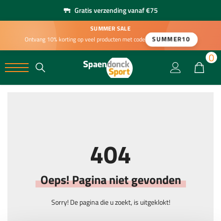
Gratis verzending vanaf €75
SUMMER SALE
SUMMER10
Ontvang 10% korting op veel producten met code
0
0
404
Oeps! Pagina niet gevonden
Sorry! De pagina die u zoekt, is uitgeklokt!