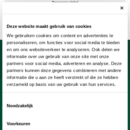
Terug naar winkel
Deze website maakt gebruik van cookies
We gebruiken cookies om content en advertenties te
personaliseren, om functies voor social media te bieden
Meld je aan voor onze nieuwsbrief
en om ons websiteverkeer te analyseren. Ook delen we
informatie over uw gebruik van onze site met onze
Uw e-mailadres
partners voor social media, adverteren en analyse. Deze
Aanmelden
partners kunnen deze gegevens combineren met andere
informatie die u aan ze heeft verstrekt of die ze hebben
verzameld op basis van uw gebruik van hun services.
SHOP
Toestemmingsselectie
INFORMATIE
Noodzakelijk
KLANTENSERVICE
Voorkeuren