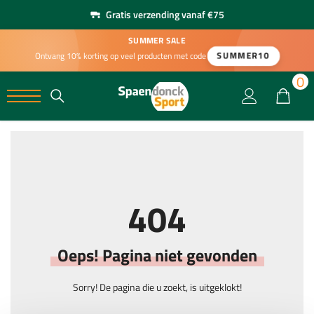
Gratis verzending vanaf €75
SUMMER SALE
SUMMER10
Ontvang 10% korting op veel producten met code
0
0
404
Oeps! Pagina niet gevonden
Sorry! De pagina die u zoekt, is uitgeklokt!