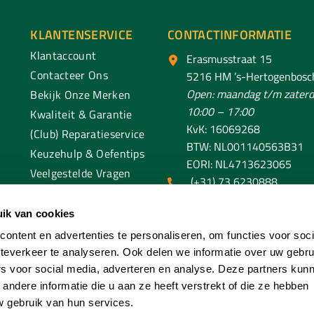
KLANTENSERVICE
CONTACTINFORMATIE
Klantaccount
Erasmusstraat 15
Contacteer Ons
5216 HM ’s-Hertogenbosc
Open: maandag t/m zaterd
Bekijk Onze Merken
10:00 – 17:00
Kwaliteit & Garantie
KvK: 16069268
(Club) Reparatieservice
BTW: NL001140563B31
Keuzehulp & Oefentips
EORI: NL4713623065
Veelgestelde Vragen
(+31) 73 6230888
klantenservice@spaendo
ik van cookies
ontent en advertenties te personaliseren, om functies voor soc
teverkeer te analyseren. Ook delen we informatie over uw gebru
rs voor social media, adverteren en analyse. Deze partners kun
ndere informatie die u aan ze heeft verstrekt of die ze hebben
 gebruik van hun services.
aendonck Sport. All Rights Reserved. Ontwikkeld En Beheerd