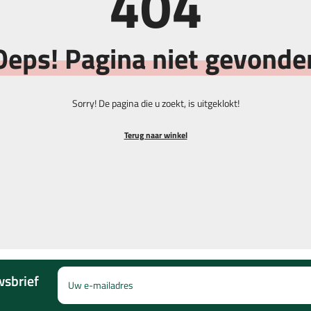
404
Mutsen & Snoods
Scoretel
Oeps! Pagina niet gevonde
Hoeden
Balhenge
Riemen
Borstels
ers
Sorry! De pagina die u zoekt, is uitgeklokt!
ers
Sokken
Markeers
Terug naar winkel
wsbrief
Uw e-mailadres