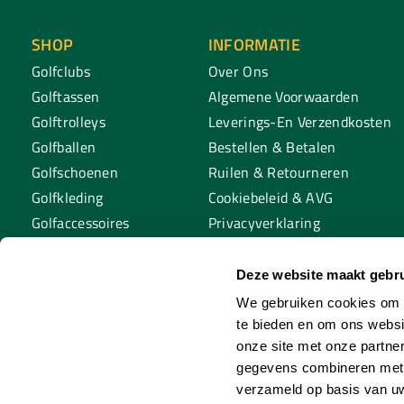
SHOP
INFORMATIE
Golfclubs
Over Ons
Golftassen
Algemene Voorwaarden
Golftrolleys
Leverings-En Verzendkosten
Golfballen
Bestellen & Betalen
Golfschoenen
Ruilen & Retourneren
Golfkleding
Cookiebeleid & AVG
Golfaccessoires
Privacyverklaring
Golftraining
Tafeltennis
Deze website maakt gebru
Padel
We gebruiken cookies om c
te bieden en om ons websi
onze site met onze partne
gegevens combineren met a
verzameld op basis van uw
© Copyright 2026 Sp