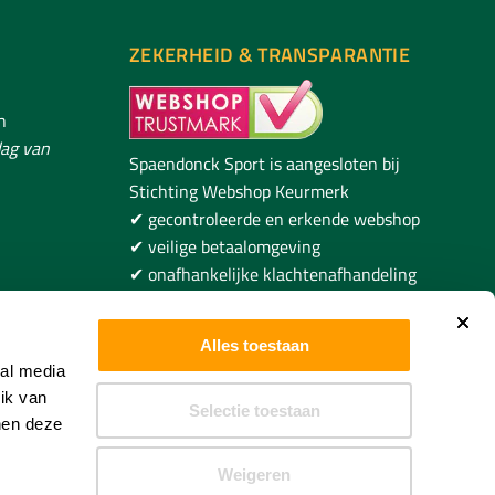
ZEKERHEID & TRANSPARANTIE
h
ag van
Spaendonck Sport is aangesloten bij
Stichting Webshop Keurmerk
✔ gecontroleerde en erkende webshop
✔ veilige betaalomgeving
✔ onafhankelijke klachtenafhandeling
✔ duidelijke voorwaarden voor
ncksport.com
consumenten
Alles toestaan
ial media
ik van
Selectie toestaan
nen deze
Weigeren
 Door WebSupport 360