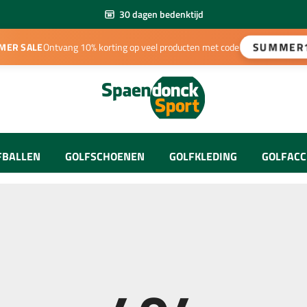
30 dagen bedenktijd
30
SUMMER
MER SALE
Ontvang 10% korting op veel producten met code
FBALLEN
GOLFSCHOENEN
GOLFKLEDING
GOLFACC
Heren Kleding
e Sets
away Golfballen
Heren Schoenen
Golftees
Dames Kleding
e Sets
eist Golfballen
Dames Schoenen
Ball Mar
Handschoenen
acle Golfballen
Golfpara
Onderhoud & Accessoires
Petten & Visors
Afstands
uikte Golfballen