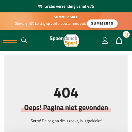
Gratis verzending vanaf €75
SUMMER SALE
SUMMER10
Ontvang 10% korting op veel producten met code
0
0
404
Oeps! Pagina niet gevonden
Sorry! De pagina die u zoekt, is uitgeklokt!