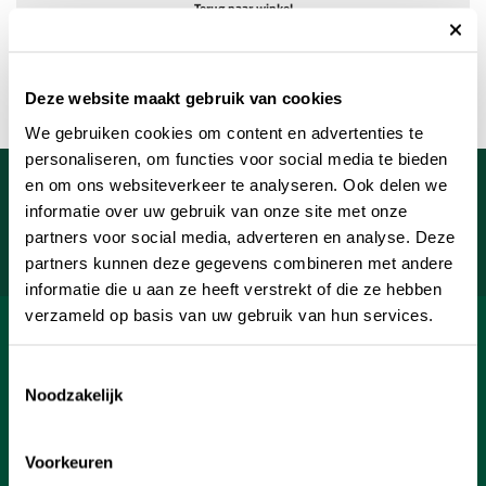
Terug naar winkel
Deze website maakt gebruik van cookies
We gebruiken cookies om content en advertenties te
personaliseren, om functies voor social media te bieden
Meld je aan voor onze nieuwsbrief
en om ons websiteverkeer te analyseren. Ook delen we
informatie over uw gebruik van onze site met onze
Uw e-mailadres
partners voor social media, adverteren en analyse. Deze
Aanmelden
partners kunnen deze gegevens combineren met andere
informatie die u aan ze heeft verstrekt of die ze hebben
verzameld op basis van uw gebruik van hun services.
SHOP
Toestemmingsselectie
INFORMATIE
Noodzakelijk
KLANTENSERVICE
Voorkeuren