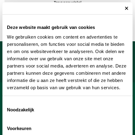
Terug naar winkel
Deze website maakt gebruik van cookies
We gebruiken cookies om content en advertenties te
personaliseren, om functies voor social media te bieden
Meld je aan voor onze nieuwsbrief
en om ons websiteverkeer te analyseren. Ook delen we
informatie over uw gebruik van onze site met onze
Uw e-mailadres
partners voor social media, adverteren en analyse. Deze
Aanmelden
partners kunnen deze gegevens combineren met andere
informatie die u aan ze heeft verstrekt of die ze hebben
verzameld op basis van uw gebruik van hun services.
SHOP
Toestemmingsselectie
INFORMATIE
Noodzakelijk
KLANTENSERVICE
Voorkeuren