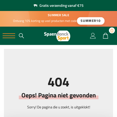
Gratis verzending vanaf €75
SUMMER SALE
SUMMER10
Ontvang 10% korting op veel producten met code
0
0
404
Oeps! Pagina niet gevonden
Sorry! De pagina die u zoekt, is uitgeklokt!