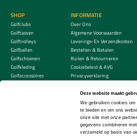
SHOP
INFORMATIE
Golfclubs
Over Ons
Golftassen
Algemene Voorwaarden
Golftrolleys
Leverings-En Verzendkosten
Golfballen
Bestellen & Betalen
Golfschoenen
Ruilen & Retourneren
Golfkleding
Cookiebeleid & AVG
Golfaccessoires
Privacyverklaring
Golftraining
Tafeltennis
Deze website maakt gebru
Padel
We gebruiken cookies om c
te bieden en om ons websi
onze site met onze partne
gegevens combineren met a
verzameld op basis van uw
© Copyright 2026 Sp