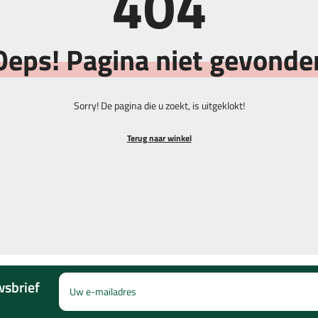
404
Mutsen & Snoods
Scoretel
Oeps! Pagina niet gevonde
Hoeden
Balhenge
Riemen
Borstels
ers
Sorry! De pagina die u zoekt, is uitgeklokt!
ers
Sokken
Markeers
Terug naar winkel
wsbrief
Uw e-mailadres