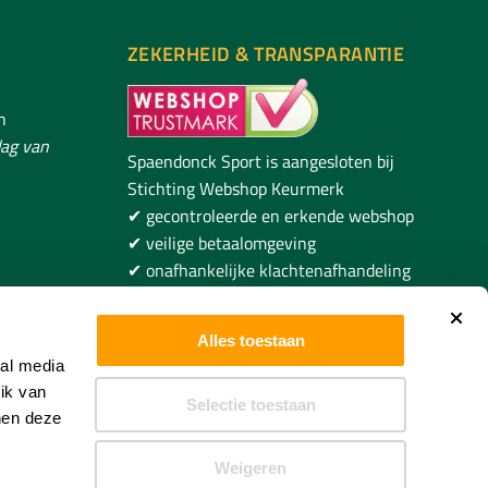
ZEKERHEID & TRANSPARANTIE
h
ag van
Spaendonck Sport is aangesloten bij
Stichting Webshop Keurmerk
✔ gecontroleerde en erkende webshop
✔ veilige betaalomgeving
✔ onafhankelijke klachtenafhandeling
✔ duidelijke voorwaarden voor
ncksport.com
consumenten
Alles toestaan
ial media
ik van
Selectie toestaan
nen deze
Weigeren
 Door WebSupport 360