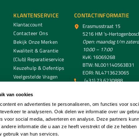
KLANTENSERVICE
CONTACTINFORMATIE
Klantaccount
Erasmusstraat 15
Contacteer Ons
5216 HM ’s-Hertogenbosc
Open: maandag t/m zaterd
Bekijk Onze Merken
10:00 – 17:00
Kwaliteit & Garantie
KvK: 16069268
(Club) Reparatieservice
BTW: NL001140563B31
Keuzehulp & Oefentips
EORI: NL4713623065
Veelgestelde Vragen
(+31) 73 6230888
klantenservice@spaendo
ik van cookies
ontent en advertenties te personaliseren, om functies voor soc
teverkeer te analyseren. Ook delen we informatie over uw gebru
rs voor social media, adverteren en analyse. Deze partners kun
ndere informatie die u aan ze heeft verstrekt of die ze hebben
 gebruik van hun services.
aendonck Sport. All Rights Reserved. Ontwikkeld En Beheerd