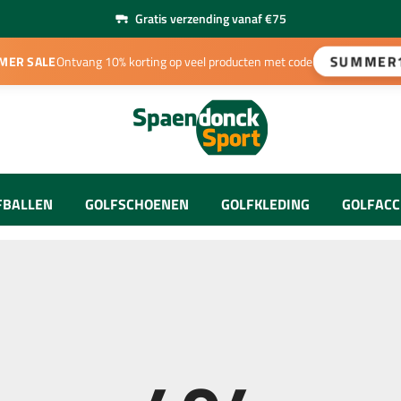
Gratis verzending vanaf €75
SUMMER
MER SALE
Ontvang 10% korting op veel producten met code
FBALLEN
GOLFSCHOENEN
GOLFKLEDING
GOLFACC
Heren Kleding
e Sets
away Golfballen
Heren Schoenen
Golftees
Dames Kleding
e Sets
eist Golfballen
Dames Schoenen
Ball Mar
Handschoenen
acle Golfballen
Golfpara
Onderhoud & Accessoires
Petten & Visors
Afstands
uikte Golfballen