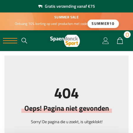
Gratis verzending vanaf €75
SUMMER SALE
SUMMER10
Ontvang 10% korting op veel producten met code
0
0
404
Oeps! Pagina niet gevonden
Sorry! De pagina die u zoekt, is uitgeklokt!