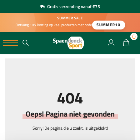
Gratis verzending vanaf €75
SUMMER SALE
SUMMER10
Ontvang 10% korting op veel producten met code
0
0
404
Oeps! Pagina niet gevonden
Sorry! De pagina die u zoekt, is uitgeklokt!