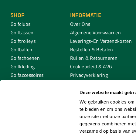
SHOP
INFORMATIE
Golfclubs
Over Ons
Golftassen
Algemene Voorwaarden
Golftrolleys
Leverings-En Verzendkosten
Golfballen
Bestellen & Betalen
Golfschoenen
Ruilen & Retourneren
Golfkleding
Cookiebeleid & AVG
Golfaccessoires
Privacyverklaring
Golftraining
Tafeltennis
Deze website maakt gebru
Padel
We gebruiken cookies om c
te bieden en om ons websi
onze site met onze partne
gegevens combineren met a
verzameld op basis van uw
© Copyright 2026 Sp