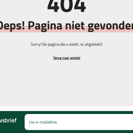
404
Mutsen & Snoods
Scoretel
Oeps! Pagina niet gevonde
Hoeden
Balhenge
Riemen
Borstels
ers
Sorry! De pagina die u zoekt, is uitgeklokt!
ers
Sokken
Markeers
Terug naar winkel
wsbrief
Uw e-mailadres