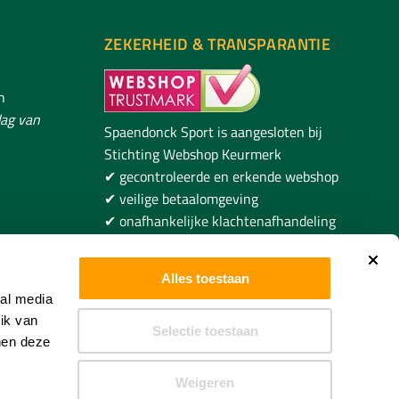
ZEKERHEID & TRANSPARANTIE
h
ag van
Spaendonck Sport is aangesloten bij
Stichting Webshop Keurmerk
✔ gecontroleerde en erkende webshop
✔ veilige betaalomgeving
✔ onafhankelijke klachtenafhandeling
✔ duidelijke voorwaarden voor
ncksport.com
consumenten
Alles toestaan
ial media
ik van
Selectie toestaan
nen deze
Weigeren
 Door WebSupport 360