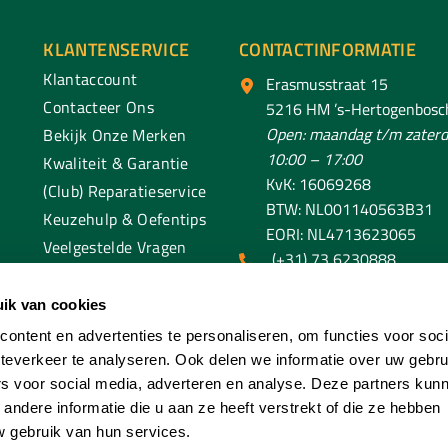
KLANTENSERVICE
CONTACTINFORMATIE
Klantaccount
Erasmusstraat 15
Contacteer Ons
5216 HM ’s-Hertogenbosc
Open: maandag t/m zaterd
Bekijk Onze Merken
10:00 – 17:00
Kwaliteit & Garantie
KvK: 16069268
(Club) Reparatieservice
BTW: NL001140563B31
Keuzehulp & Oefentips
EORI: NL4713623065
Veelgestelde Vragen
(+31) 73 6230888
klantenservice@spaendo
ik van cookies
ontent en advertenties te personaliseren, om functies voor soc
teverkeer te analyseren. Ook delen we informatie over uw gebru
rs voor social media, adverteren en analyse. Deze partners kun
ndere informatie die u aan ze heeft verstrekt of die ze hebben
 gebruik van hun services.
aendonck Sport. All Rights Reserved. Ontwikkeld En Beheerd