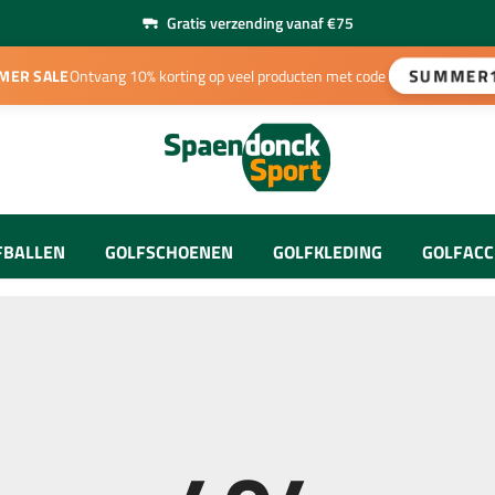
Gratis verzending vanaf €75
SUMMER
MER SALE
Ontvang 10% korting op veel producten met code
FBALLEN
GOLFSCHOENEN
GOLFKLEDING
GOLFACC
Heren Kleding
e Sets
away Golfballen
Heren Schoenen
Golftees
Dames Kleding
e Sets
eist Golfballen
Dames Schoenen
Ball Mar
Handschoenen
acle Golfballen
Golfpara
Onderhoud & Accessoires
Petten & Visors
Afstands
uikte Golfballen