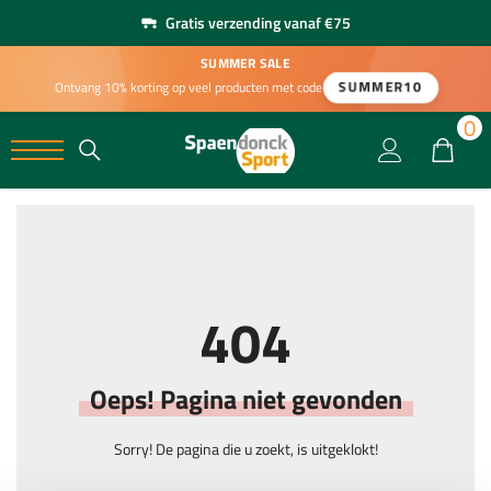
Gratis verzending vanaf €75
SUMMER SALE
SUMMER10
Ontvang 10% korting op veel producten met code
0
0
404
Oeps! Pagina niet gevonden
Sorry! De pagina die u zoekt, is uitgeklokt!